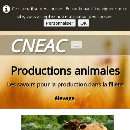
Ce site utilise des cookies. En continuant à naviguer sur ce
site, vous acceptez notre utilisation des cookies.
Personnaliser
OK
CNEAC
Accueil
Productions animales
Formations
Les savoirs pour la production dans la filière
Actualités
élevage.
Qui sommes-nous ?
Contact